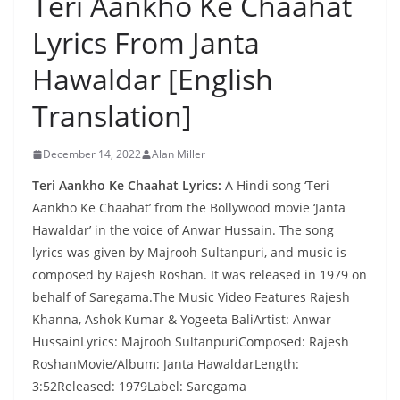
Teri Aankho Ke Chaahat
Lyrics From Janta
Hawaldar [English
Translation]
December 14, 2022
Alan Miller
Teri Aankho Ke Chaahat Lyrics:
A Hindi song ‘Teri
Aankho Ke Chaahat’ from the Bollywood movie ‘Janta
Hawaldar’ in the voice of Anwar Hussain. The song
lyrics was given by Majrooh Sultanpuri, and music is
composed by Rajesh Roshan. It was released in 1979 on
behalf of Saregama.The Music Video Features Rajesh
Khanna, Ashok Kumar & Yogeeta BaliArtist: Anwar
HussainLyrics: Majrooh SultanpuriComposed: Rajesh
RoshanMovie/Album: Janta HawaldarLength:
3:52Released: 1979Label: Saregama