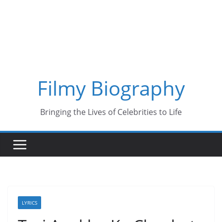
Skip
to
content
Filmy Biography
Bringing the Lives of Celebrities to Life
LYRICS