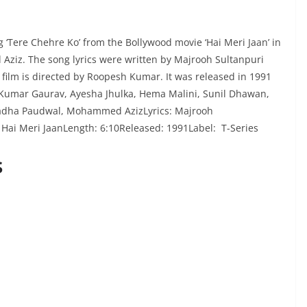
 ‘Tere Chehre Ko’ from the Bollywood movie ‘Hai Meri Jaan’ in
ziz. The song lyrics were written by Majrooh Sultanpuri
 film is directed by Roopesh Kumar. It was released in 1991
 Kumar Gaurav, Ayesha Jhulka, Hema Malini, Sunil Dhawan,
uradha Paudwal, Mohammed AzizLyrics: Majrooh
Hai Meri JaanLength: 6:10Released: 1991Label: T-Series
s