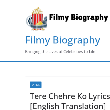
Skip
to
content
Filmy Biography
Bringing the Lives of Celebrities to Life
LYRICS
Tere Chehre Ko Lyric
[English Translation]