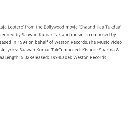
Aaja Lootere’ from the Bollywood movie ‘Chaand Kaa Tukdaa’
as penned by Saawan Kumar Tak and music is composed by
eased in 1994 on behalf of Weston Records.The Music Video
hosleLyrics: Saawan Kumar TakComposed: Kishore Sharma &
Length: 5:32Released: 1994Label: Weston Records