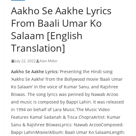
Aakho Se Aakhe Lyrics
From Baali Umar Ko
Salaam [English
Translation]
July 22, 2022
Alan Miller
Aakho Se Aakhe Lyrics:
Presenting the Hindi song
‘Aakho Se Aakhe’ from the Bollywood movie ‘Baali Umar
Ko Salaam’ in the voice of Kumar Sanu, and Rajshree
Biswas. The song lyrics was penned by Nawab Arzoo
and music is composed by Bappi Lahiri. It was released
in 1994 on behalf of Lara Music.The Music Video
Features Kamal Sadanah & Tisca ChopraArtist: Kumar
Sanu & Rajshree BiswasLyrics: Nawab ArzooComposed:
Bappi LahiriMovie/Album: Baali Umar Ko SalaamLength: