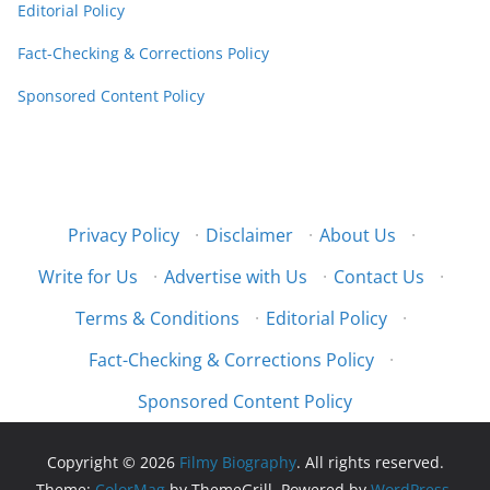
Editorial Policy
Fact-Checking & Corrections Policy
Sponsored Content Policy
Privacy Policy
·
Disclaimer
·
About Us
·
Write for Us
·
Advertise with Us
·
Contact Us
·
Terms & Conditions
·
Editorial Policy
·
Fact-Checking & Corrections Policy
·
Sponsored Content Policy
Copyright © 2026
Filmy Biography
. All rights reserved.
Theme:
ColorMag
by ThemeGrill. Powered by
WordPress
.