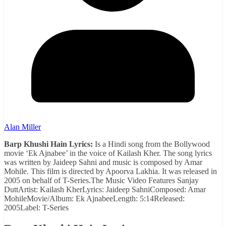
Alan Miller
Barp Khushi Hain Lyrics:
Is a Hindi song from the Bollywood
movie ‘Ek Ajnabee’ in the voice of Kailash Kher. The song lyrics
was written by Jaideep Sahni and music is composed by Amar
Mohile. This film is directed by Apoorva Lakhia. It was released in
2005 on behalf of T-Series.The Music Video Features Sanjay
DuttArtist: Kailash KherLyrics: Jaideep SahniComposed: Amar
MohileMovie/Album: Ek AjnabeeLength: 5:14Released:
2005Label: T-Series