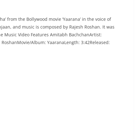
a’ from the Bollywood movie ‘Yaarana’ in the voice of
njaan, and music is composed by Rajesh Roshan. It was
The Music Video Features Amitabh BachchanArtist:
 RoshanMovie/Album: YaaranaLength: 3:42Released: