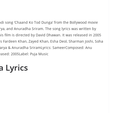
ndi song ‘Chaand Ko Tod Dunga’ from the Bollywood movie
harya, and Anuradha Sriram. The song lyrics was written by
 film is directed by David Dhawan. It was released in 2005
es Fardeen Khan, Zayed Khan, Esha Deol, Sharman Joshi, Soha
acharya & Anuradha SriramLyrics: SameerComposed: Anu
eased: 2005Label: Puja Music
 Lyrics