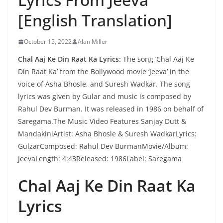
[English Translation]
October 15, 2022
Alan Miller
Chal Aaj Ke Din Raat Ka Lyrics:
The song ‘Chal Aaj Ke
Din Raat Ka’ from the Bollywood movie ‘Jeeva’ in the
voice of Asha Bhosle, and Suresh Wadkar. The song
lyrics was given by Gular and music is composed by
Rahul Dev Burman. It was released in 1986 on behalf of
Saregama.The Music Video Features Sanjay Dutt &
MandakiniArtist: Asha Bhosle & Suresh WadkarLyrics:
GulzarComposed: Rahul Dev BurmanMovie/Album:
JeevaLength: 4:43Released: 1986Label: Saregama
Chal Aaj Ke Din Raat Ka
Lyrics