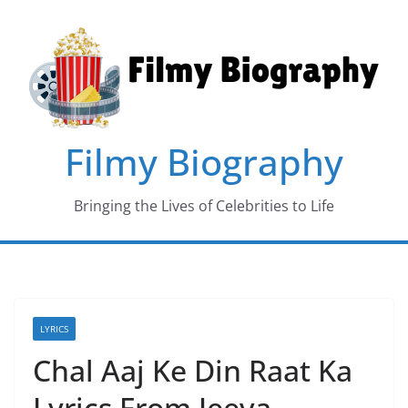
Skip
to
content
Filmy Biography
Bringing the Lives of Celebrities to Life
LYRICS
Chal Aaj Ke Din Raat Ka
Lyrics From Jeeva