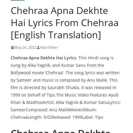
Chehraa Apna Dekhte
Hai Lyrics From Chehraa
[English Translation]
May 24, 2022
Alan Miller
Chehraa Apna Dekhte Hai Lyrics:
This Hindi song is
sung by Alka Yagnik, and Kumar Sanu from the
Bollywood movie ‘Chehraa’. The song lyrics was written
by Sameer and music is composed by Anu Malik. This
film is directed by Saurabh Shukla. It was released in
1999 on behalf of Tips.The Music Video Features Ayub
Khan & MadhooArtist: Alka Yagnik & Kumar SanuLyrics:
SameerComposed: Anu MalikMovie/Album:
ChehraaLength: 9:02Released: 1999Label: Tips