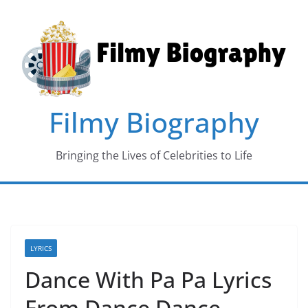
Skip
to
content
Filmy Biography
Bringing the Lives of Celebrities to Life
LYRICS
Dance With Pa Pa Lyrics
From Dance Dance