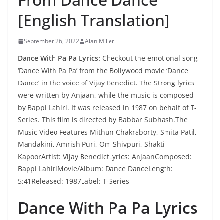
[English Translation]
September 26, 2022
Alan Miller
Dance With Pa Pa Lyrics:
Checkout the emotional song
‘Dance With Pa Pa’ from the Bollywood movie ‘Dance
Dance’ in the voice of Vijay Benedict. The Strong lyrics
were written by Anjaan, while the music is composed
by Bappi Lahiri. It was released in 1987 on behalf of T-
Series. This film is directed by Babbar Subhash.The
Music Video Features Mithun Chakraborty, Smita Patil,
Mandakini, Amrish Puri, Om Shivpuri, Shakti
KapoorArtist: Vijay BenedictLyrics: AnjaanComposed:
Bappi LahiriMovie/Album: Dance DanceLength:
5:41Released: 1987Label: T-Series
Dance With Pa Pa Lyrics