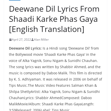
Deewane Dil Lyrics From
Shaadi Karke Phas Gaya
[English Translation]
April 27, 2022
Alan Miller
Deewane Dil Lyrics:
Is a Hindi song ‘Deewane Dil’ from
the Bollywood movie ‘Shaadi Karke Phas Gaya’ in the
voice of Alka Yagnik, Sonu Nigam & Sunidhi Chauhan.
The song lyrics was written by Shabbir Ahmed, and the
music is composed by Daboo Malik. This film is directed
by K. S. Adhiyaman. It was released in 2006 on behalf of
Tips Music.The Music Video Features Salman Khan &
Shilpa ShettyArtist: Alka Yagnik, Sonu Nigam & Sunidhi
ChauhanLyrics: Shabbir AhmedComposed: Daboo
MalikMovie/Album: Shaadi Karke Phas GayaLength:
3:59Released: 2006Label: Tips Music