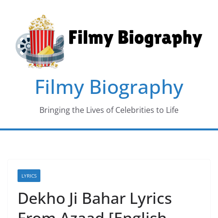
Skip
to
content
Filmy Biography
Bringing the Lives of Celebrities to Life
LYRICS
Dekho Ji Bahar Lyrics
From Azaad [English