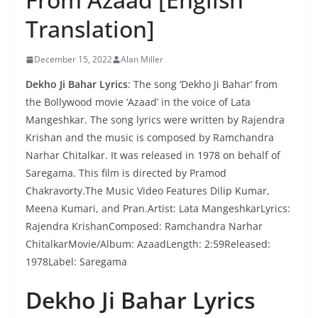
Translation]
December 15, 2022
Alan Miller
Dekho Ji Bahar Lyrics
: The song ‘Dekho Ji Bahar’ from
the Bollywood movie ‘Azaad’ in the voice of Lata
Mangeshkar. The song lyrics were written by Rajendra
Krishan and the music is composed by Ramchandra
Narhar Chitalkar. It was released in 1978 on behalf of
Saregama. This film is directed by Pramod
Chakravorty.The Music Video Features Dilip Kumar,
Meena Kumari, and Pran.Artist: Lata MangeshkarLyrics:
Rajendra KrishanComposed: Ramchandra Narhar
ChitalkarMovie/Album: AzaadLength: 2:59Released:
1978Label: Saregama
Dekho Ji Bahar Lyrics