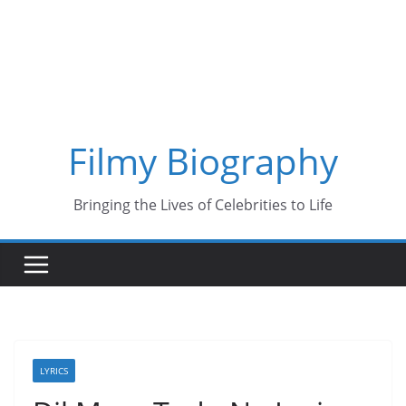
Skip
to
content
Filmy Biography
Bringing the Lives of Celebrities to Life
LYRICS