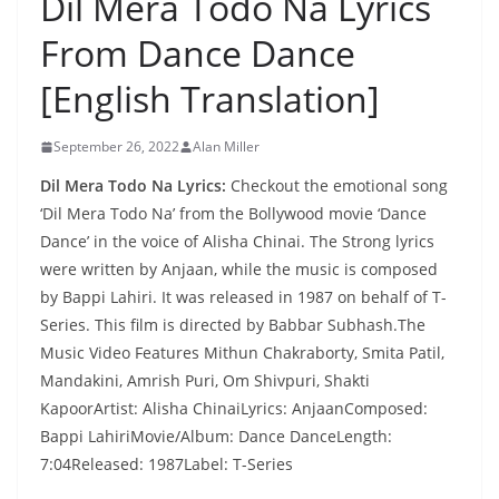
Dil Mera Todo Na Lyrics
From Dance Dance
[English Translation]
September 26, 2022
Alan Miller
Dil Mera Todo Na Lyrics:
Checkout the emotional song
‘Dil Mera Todo Na’ from the Bollywood movie ‘Dance
Dance’ in the voice of Alisha Chinai. The Strong lyrics
were written by Anjaan, while the music is composed
by Bappi Lahiri. It was released in 1987 on behalf of T-
Series. This film is directed by Babbar Subhash.The
Music Video Features Mithun Chakraborty, Smita Patil,
Mandakini, Amrish Puri, Om Shivpuri, Shakti
KapoorArtist: Alisha ChinaiLyrics: AnjaanComposed:
Bappi LahiriMovie/Album: Dance DanceLength:
7:04Released: 1987Label: T-Series