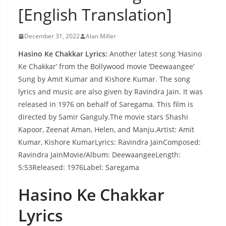
[English Translation]
December 31, 2022
Alan Miller
Hasino Ke Chakkar Lyrics:
Another latest song ‘Hasino
Ke Chakkar’ from the Bollywood movie ‘Deewaangee’
Sung by Amit Kumar and Kishore Kumar. The song
lyrics and music are also given by Ravindra Jain. It was
released in 1976 on behalf of Saregama. This film is
directed by Samir Ganguly.The movie stars Shashi
Kapoor, Zeenat Aman, Helen, and Manju.Artist: Amit
Kumar, Kishore KumarLyrics: Ravindra JainComposed:
Ravindra JainMovie/Album: DeewaangeeLength:
5:53Released: 1976Label: Saregama
Hasino Ke Chakkar
Lyrics