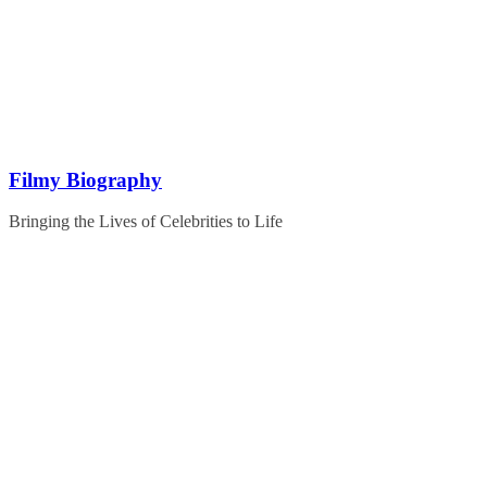
Skip
to
content
Filmy Biography
Bringing the Lives of Celebrities to Life