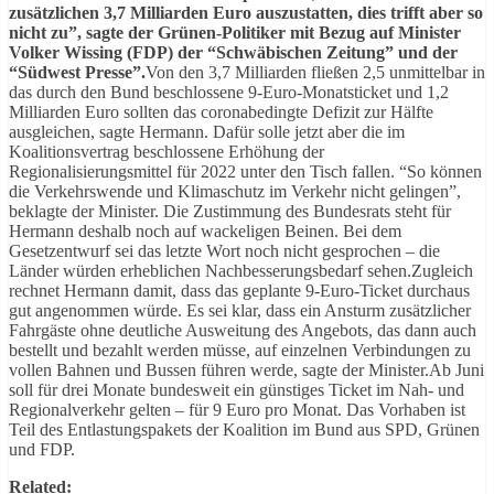
zusätzlichen 3,7 Milliarden Euro auszustatten, dies trifft aber so
nicht zu”, sagte der Grünen-Politiker mit Bezug auf Minister
Volker Wissing (FDP) der “Schwäbischen Zeitung” und der
“Südwest Presse”.
Von den 3,7 Milliarden fließen 2,5 unmittelbar in
das durch den Bund beschlossene 9-Euro-Monatsticket und 1,2
Milliarden Euro sollten das coronabedingte Defizit zur Hälfte
ausgleichen, sagte Hermann. Dafür solle jetzt aber die im
Koalitionsvertrag beschlossene Erhöhung der
Regionalisierungsmittel für 2022 unter den Tisch fallen. “So können
die Verkehrswende und Klimaschutz im Verkehr nicht gelingen”,
beklagte der Minister. Die Zustimmung des Bundesrats steht für
Hermann deshalb noch auf wackeligen Beinen. Bei dem
Gesetzentwurf sei das letzte Wort noch nicht gesprochen – die
Länder würden erheblichen Nachbesserungsbedarf sehen.Zugleich
rechnet Hermann damit, dass das geplante 9-Euro-Ticket durchaus
gut angenommen würde. Es sei klar, dass ein Ansturm zusätzlicher
Fahrgäste ohne deutliche Ausweitung des Angebots, das dann auch
bestellt und bezahlt werden müsse, auf einzelnen Verbindungen zu
vollen Bahnen und Bussen führen werde, sagte der Minister.Ab Juni
soll für drei Monate bundesweit ein günstiges Ticket im Nah- und
Regionalverkehr gelten – für 9 Euro pro Monat. Das Vorhaben ist
Teil des Entlastungspakets der Koalition im Bund aus SPD, Grünen
und FDP.
Related: