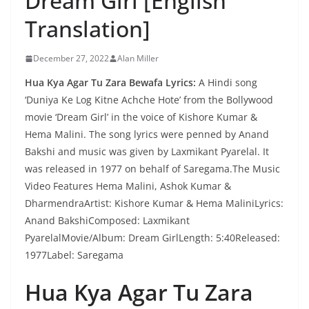
Dream Girl [English
Translation]
December 27, 2022
Alan Miller
Hua Kya Agar Tu Zara Bewafa Lyrics:
A Hindi song
‘Duniya Ke Log Kitne Achche Hote’ from the Bollywood
movie ‘Dream Girl’ in the voice of Kishore Kumar &
Hema Malini. The song lyrics were penned by Anand
Bakshi and music was given by Laxmikant Pyarelal. It
was released in 1977 on behalf of Saregama.The Music
Video Features Hema Malini, Ashok Kumar &
DharmendraArtist: Kishore Kumar & Hema MaliniLyrics:
Anand BakshiComposed: Laxmikant
PyarelalMovie/Album: Dream GirlLength: 5:40Released:
1977Label: Saregama
Hua Kya Agar Tu Zara