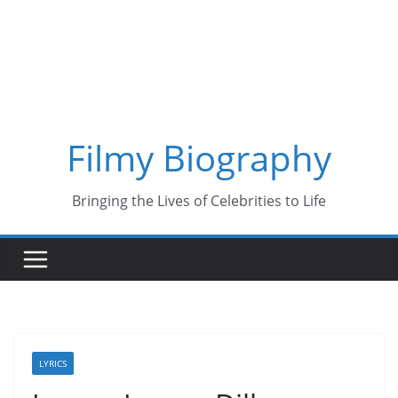
Skip
to
content
Filmy Biography
Bringing the Lives of Celebrities to Life
LYRICS