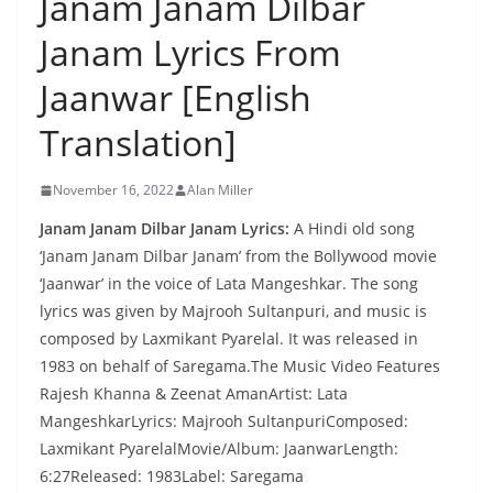
Janam Janam Dilbar
Janam Lyrics From
Jaanwar [English
Translation]
November 16, 2022
Alan Miller
Janam Janam Dilbar Janam Lyrics:
A Hindi old song
‘Janam Janam Dilbar Janam’ from the Bollywood movie
‘Jaanwar’ in the voice of Lata Mangeshkar. The song
lyrics was given by Majrooh Sultanpuri, and music is
composed by Laxmikant Pyarelal. It was released in
1983 on behalf of Saregama.The Music Video Features
Rajesh Khanna & Zeenat AmanArtist: Lata
MangeshkarLyrics: Majrooh SultanpuriComposed:
Laxmikant PyarelalMovie/Album: JaanwarLength:
6:27Released: 1983Label: Saregama