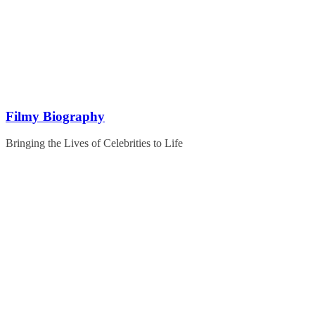
Skip
to
content
Filmy Biography
Bringing the Lives of Celebrities to Life