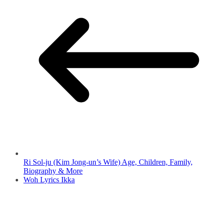
Ri Sol-ju (Kim Jong-un’s Wife) Age, Children, Family,
Biography & More
Woh Lyrics Ikka