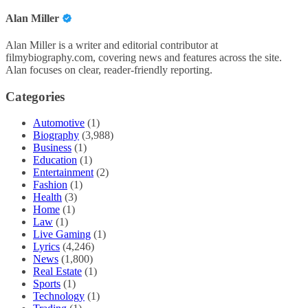
Alan Miller
Alan Miller is a writer and editorial contributor at
filmybiography.com, covering news and features across the site.
Alan focuses on clear, reader-friendly reporting.
Categories
Automotive
(1)
Biography
(3,988)
Business
(1)
Education
(1)
Entertainment
(2)
Fashion
(1)
Health
(3)
Home
(1)
Law
(1)
Live Gaming
(1)
Lyrics
(4,246)
News
(1,800)
Real Estate
(1)
Sports
(1)
Technology
(1)