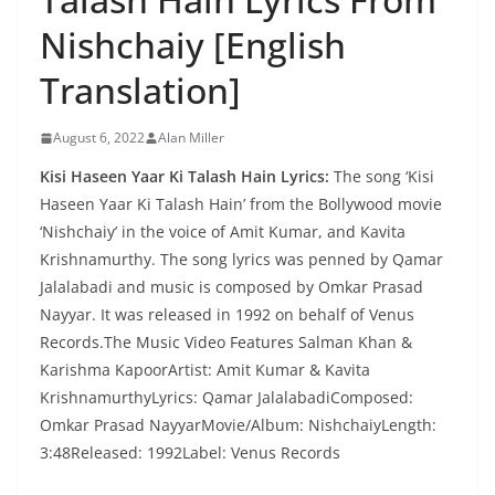
Nishchaiy [English
Translation]
August 6, 2022
Alan Miller
Kisi Haseen Yaar Ki Talash Hain Lyrics:
The song ‘Kisi
Haseen Yaar Ki Talash Hain’ from the Bollywood movie
‘Nishchaiy’ in the voice of Amit Kumar, and Kavita
Krishnamurthy. The song lyrics was penned by Qamar
Jalalabadi and music is composed by Omkar Prasad
Nayyar. It was released in 1992 on behalf of Venus
Records.The Music Video Features Salman Khan &
Karishma KapoorArtist: Amit Kumar & Kavita
KrishnamurthyLyrics: Qamar JalalabadiComposed:
Omkar Prasad NayyarMovie/Album: NishchaiyLength:
3:48Released: 1992Label: Venus Records