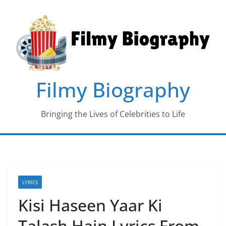
Skip
to
content
Filmy Biography
Bringing the Lives of Celebrities to Life
LYRICS
Kisi Haseen Yaar Ki
Talash Hain Lyrics From