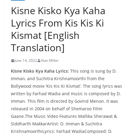
Kisne Kisko Kya Kaha
Lyrics From Kis Kis Ki
Kismat [English
Translation]
June 14, 2022
Alan Miller
Kisne Kisko Kya Kaha Lyrics:
This song is sung by D.
Imman, and Suchitra Krishnamoorthi from the
Bollywood movie ‘Kis Kis Ki Kismat’. The song lyrics was
written by Farhad Wadia and music is composed by D.
Imman. This film is directed by Govind Menon. It was
released in 2004 on behalf of Shemaroo Filmi
Gaane.The Music Video Features Mallika Sherawat &
Siddharth MakkarArtist: D. Imman & Suchitra
KrishnamoorthiLyrics: Farhad WadiaComposed: D.