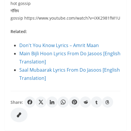
hot gossip
गॉसिप
gossip https://www.youtube.com/watch?v=iXK2981fM1U
Related:
Don't You Know Lyrics – Amrit Maan
Main Bijli Hoon Lyrics From Do Jasoos [English
Translation]
Saal Mubaarak Lyrics From Do Jasoos [English
Translation]
Share: