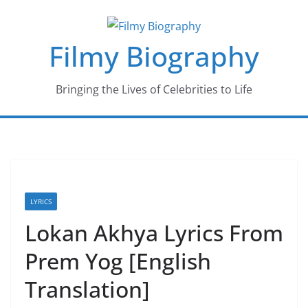
Skip
to
Filmy Biography
content
Bringing the Lives of Celebrities to Life
LYRICS
Lokan Akhya Lyrics From
Prem Yog [English
Translation]