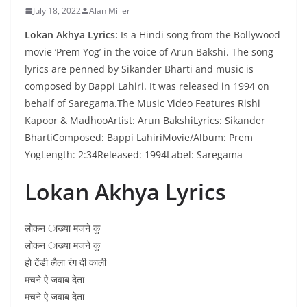
July 18, 2022
Alan Miller
Lokan Akhya Lyrics:
Is a Hindi song from the Bollywood
movie ‘Prem Yog’ in the voice of Arun Bakshi. The song
lyrics are penned by Sikander Bharti and music is
composed by Bappi Lahiri. It was released in 1994 on
behalf of Saregama.The Music Video Features Rishi
Kapoor & MadhooArtist: Arun BakshiLyrics: Sikander
BhartiComposed: Bappi LahiriMovie/Album: Prem
YogLength: 2:34Released: 1994Label: Saregama
Lokan Akhya Lyrics
लोकन ाख्या मजने कु
लोकन ाख्या मजने कु
हो टेंडी लैला रंग दी काली
मचने ऐ जवाब देता
मचने ऐ जवाब देता