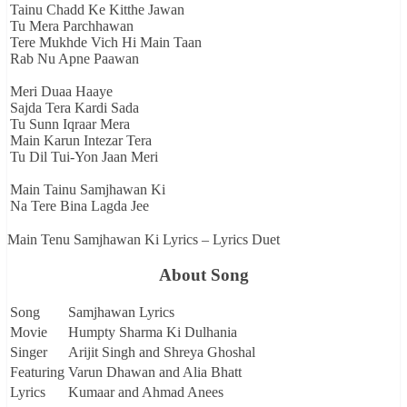
Tainu Chadd Ke Kitthe Jawan
Tu Mera Parchhawan
Tere Mukhde Vich Hi Main Taan
Rab Nu Apne Paawan
Meri Duaa Haaye
Sajda Tera Kardi Sada
Tu Sunn Iqraar Mera
Main Karun Intezar Tera
Tu Dil Tui-Yon Jaan Meri
Main Tainu Samjhawan Ki
Na Tere Bina Lagda Jee
Main Tenu Samjhawan Ki Lyrics – Lyrics Duet
About Song
Song
Samjhawan Lyrics
Movie
Humpty Sharma Ki Dulhania
Singer
Arijit Singh and Shreya Ghoshal
Featuring
Varun Dhawan and Alia Bhatt
Lyrics
Kumaar and Ahmad Anees