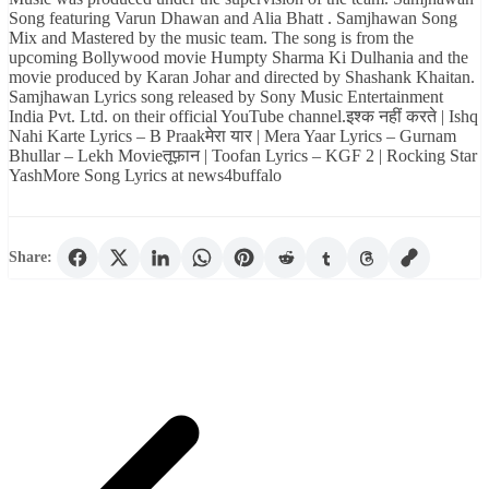
Song featuring Varun Dhawan and Alia Bhatt . Samjhawan Song
Mix and Mastered by the music team. The song is from the
upcoming Bollywood movie Humpty Sharma Ki Dulhania and the
movie produced by Karan Johar and directed by Shashank Khaitan.
Samjhawan Lyrics song released by Sony Music Entertainment
India Pvt. Ltd. on their official YouTube channel.इश्क नहीं करते | Ishq
Nahi Karte Lyrics – B Praakमेरा यार | Mera Yaar Lyrics – Gurnam
Bhullar – Lekh Movieतूफ़ान | Toofan Lyrics – KGF 2 | Rocking Star
YashMore Song Lyrics at news4buffalo
Share: