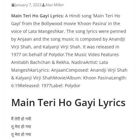
January 7, 2023
Alan Miller
Main Teri Ho Gayi Lyrics:
A Hindi song ‘Main Teri Ho
Gayi’ from the Bollywood movie ‘Khoon Pasina’ in the
voice of Lata Mangeshkar. The song lyrics were penned
by Anjaan and the song music is composed by Anandji
Virji Shah, and Kalyanji Virji Shah. It was released in
1977 on behalf of Polydor.The Music Video Features
Amitabh Bachchan & Rekha, NadiraArtist: Lata
MangeshkarLyrics: AnjaanComposed: Anandji Virji Shah
& Kalyanji Virji ShahMovie/Album: Khoon PasinaLength:
6:19Released: 1977Label: Polydor
Main Teri Ho Gayi Lyrics
मैं तेरी हो गयी
तू मेरा हो गया
तू मेरा हो गया