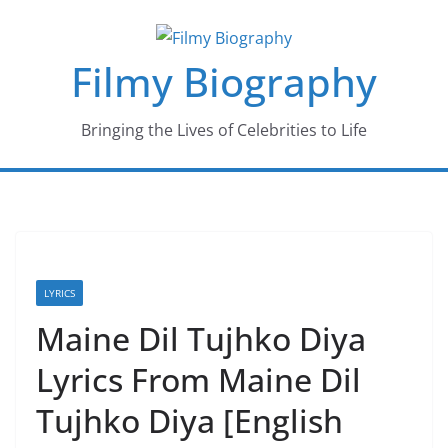
Skip
to
Filmy Biography
content
Bringing the Lives of Celebrities to Life
LYRICS
Maine Dil Tujhko Diya
Lyrics From Maine Dil
Tujhko Diya [English