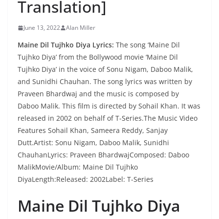
Translation]
June 13, 2022
Alan Miller
Maine Dil Tujhko Diya Lyrics:
The song ‘Maine Dil
Tujhko Diya’ from the Bollywood movie ‘Maine Dil
Tujhko Diya’ in the voice of Sonu Nigam, Daboo Malik,
and Sunidhi Chauhan. The song lyrics was written by
Praveen Bhardwaj and the music is composed by
Daboo Malik. This film is directed by Sohail Khan. It was
released in 2002 on behalf of T-Series.The Music Video
Features Sohail Khan, Sameera Reddy, Sanjay
Dutt.Artist: Sonu Nigam, Daboo Malik, Sunidhi
ChauhanLyrics: Praveen BhardwajComposed: Daboo
MalikMovie/Album: Maine Dil Tujhko
DiyaLength:Released: 2002Label: T-Series
Maine Dil Tujhko Diya