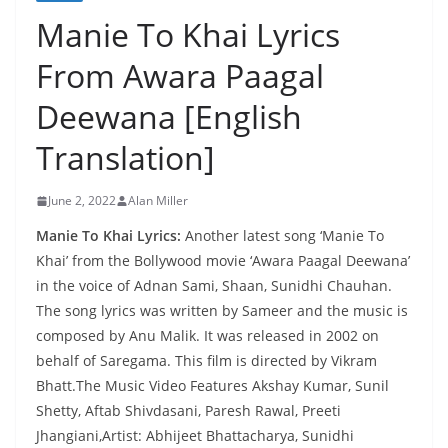
Manie To Khai Lyrics
From Awara Paagal
Deewana [English
Translation]
June 2, 2022
Alan Miller
Manie To Khai Lyrics:
Another latest song ‘Manie To
Khai’ from the Bollywood movie ‘Awara Paagal Deewana’
in the voice of Adnan Sami, Shaan, Sunidhi Chauhan.
The song lyrics was written by Sameer and the music is
composed by Anu Malik. It was released in 2002 on
behalf of Saregama. This film is directed by Vikram
Bhatt.The Music Video Features Akshay Kumar, Sunil
Shetty, Aftab Shivdasani, Paresh Rawal, Preeti
Jhangiani,Artist: Abhijeet Bhattacharya, Sunidhi