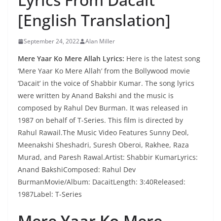
[English Translation]
September 24, 2022
Alan Miller
Mere Yaar Ko Mere Allah Lyrics:
Here is the latest song
‘Mere Yaar Ko Mere Allah’ from the Bollywood movie
‘Dacait’ in the voice of Shabbir Kumar. The song lyrics
were written by Anand Bakshi and the music is
composed by Rahul Dev Burman. It was released in
1987 on behalf of T-Series. This film is directed by
Rahul Rawail.The Music Video Features Sunny Deol,
Meenakshi Sheshadri, Suresh Oberoi, Rakhee, Raza
Murad, and Paresh Rawal.Artist: Shabbir KumarLyrics:
Anand BakshiComposed: Rahul Dev
BurmanMovie/Album: DacaitLength: 3:40Released:
1987Label: T-Series
Mere Yaar Ko Mere