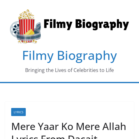
Skip
to
content
Filmy Biography
Bringing the Lives of Celebrities to Life
LYRICS
Mere Yaar Ko Mere Allah
Lyrics From Dacait