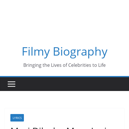
Skip
to
content
Filmy Biography
Bringing the Lives of Celebrities to Life
LYRICS