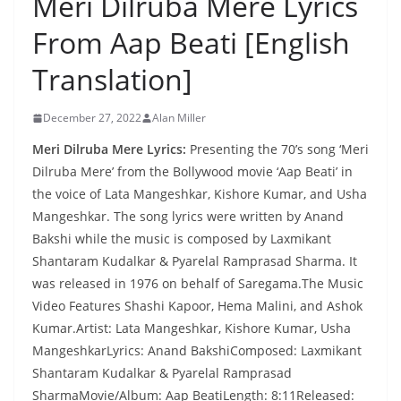
Meri Dilruba Mere Lyrics
From Aap Beati [English
Translation]
December 27, 2022
Alan Miller
Meri Dilruba Mere Lyrics:
Presenting the 70’s song ‘Meri
Dilruba Mere’ from the Bollywood movie ‘Aap Beati’ in
the voice of Lata Mangeshkar, Kishore Kumar, and Usha
Mangeshkar. The song lyrics were written by Anand
Bakshi while the music is composed by Laxmikant
Shantaram Kudalkar & Pyarelal Ramprasad Sharma. It
was released in 1976 on behalf of Saregama.The Music
Video Features Shashi Kapoor, Hema Malini, and Ashok
Kumar.Artist: Lata Mangeshkar, Kishore Kumar, Usha
MangeshkarLyrics: Anand BakshiComposed: Laxmikant
Shantaram Kudalkar & Pyarelal Ramprasad
SharmaMovie/Album: Aap BeatiLength: 8:11Released: