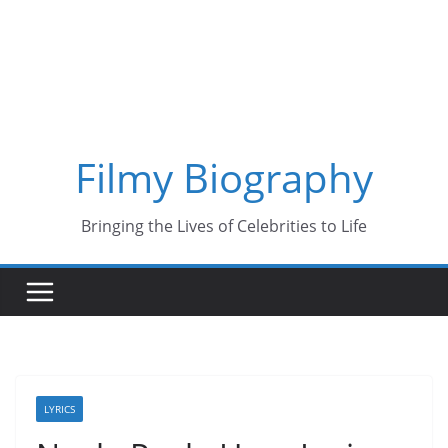
Skip
to
content
Filmy Biography
Bringing the Lives of Celebrities to Life
LYRICS