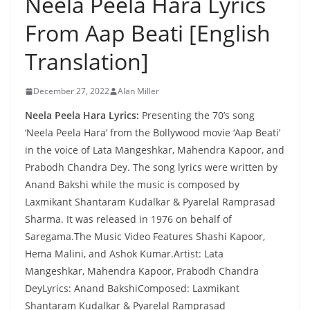
Neela Peela Hara Lyrics
From Aap Beati [English
Translation]
December 27, 2022
Alan Miller
Neela Peela Hara Lyrics:
Presenting the 70’s song
‘Neela Peela Hara’ from the Bollywood movie ‘Aap Beati’
in the voice of Lata Mangeshkar, Mahendra Kapoor, and
Prabodh Chandra Dey. The song lyrics were written by
Anand Bakshi while the music is composed by
Laxmikant Shantaram Kudalkar & Pyarelal Ramprasad
Sharma. It was released in 1976 on behalf of
Saregama.The Music Video Features Shashi Kapoor,
Hema Malini, and Ashok Kumar.Artist: Lata
Mangeshkar, Mahendra Kapoor, Prabodh Chandra
DeyLyrics: Anand BakshiComposed: Laxmikant
Shantaram Kudalkar & Pyarelal Ramprasad