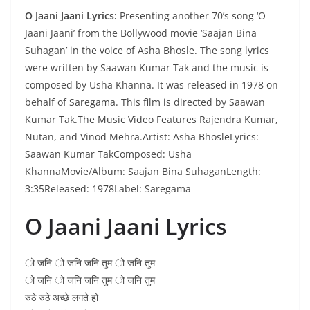
O Jaani Jaani Lyrics:
Presenting another 70’s song ‘O
Jaani Jaani’ from the Bollywood movie ‘Saajan Bina
Suhagan’ in the voice of Asha Bhosle. The song lyrics
were written by Saawan Kumar Tak and the music is
composed by Usha Khanna. It was released in 1978 on
behalf of Saregama. This film is directed by Saawan
Kumar Tak.The Music Video Features Rajendra Kumar,
Nutan, and Vinod Mehra.Artist: Asha BhosleLyrics:
Saawan Kumar TakComposed: Usha
KhannaMovie/Album: Saajan Bina SuhaganLength:
3:35Released: 1978Label: Saregama
O Jaani Jaani Lyrics
ो जनि ो जनि जनि तुम ो जनि तुम
ो जनि ो जनि जनि तुम ो जनि तुम
रुठे रुठे अच्छे लगते हो