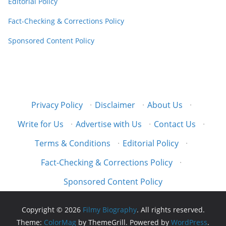
Editorial Policy
Fact-Checking & Corrections Policy
Sponsored Content Policy
Privacy Policy
·
Disclaimer
·
About Us
·
Write for Us
·
Advertise with Us
·
Contact Us
·
Terms & Conditions
·
Editorial Policy
·
Fact-Checking & Corrections Policy
·
Sponsored Content Policy
Copyright © 2026
Filmy Biography
. All rights reserved.
Theme:
ColorMag
by ThemeGrill. Powered by
WordPress
.