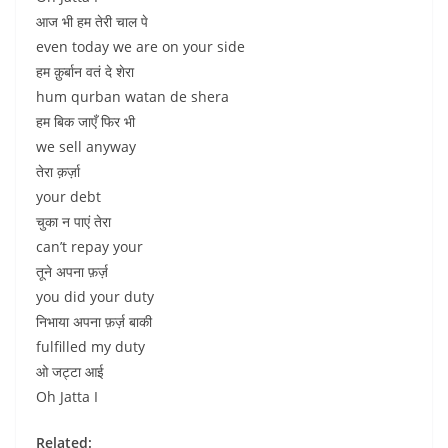
आज भी हम तेरी चाल पे
even today we are on your side
हम क़ुर्बान वतं दे शेरा
hum qurban watan de shera
हम बिक जाएँ फिर भी
we sell anyway
तेरा क़र्ज़ा
your debt
चुका न पाएं तेरा
can’t repay your
तूने अपना फ़र्ज़
you did your duty
निभाया अपना फ़र्ज़ बाकी
fulfilled my duty
ओ जट्टा आई
Oh Jatta I
Related: