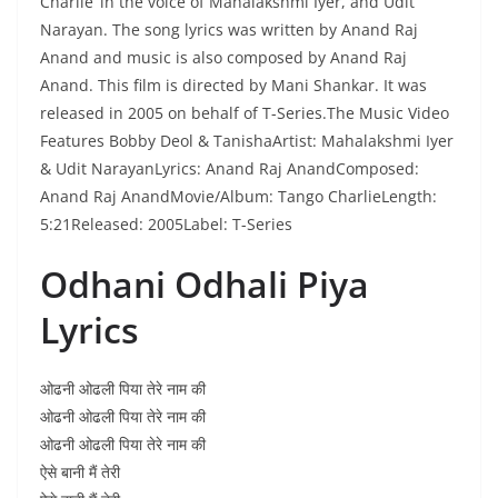
Charlie’ in the voice of Mahalakshmi Iyer, and Udit
Narayan. The song lyrics was written by Anand Raj
Anand and music is also composed by Anand Raj
Anand. This film is directed by Mani Shankar. It was
released in 2005 on behalf of T-Series.The Music Video
Features Bobby Deol & TanishaArtist: Mahalakshmi Iyer
& Udit NarayanLyrics: Anand Raj AnandComposed:
Anand Raj AnandMovie/Album: Tango CharlieLength:
5:21Released: 2005Label: T-Series
Odhani Odhali Piya
Lyrics
ओढनी ओढली पिया तेरे नाम की
ओढनी ओढली पिया तेरे नाम की
ओढनी ओढली पिया तेरे नाम की
ऐसे बानी मैं तेरी