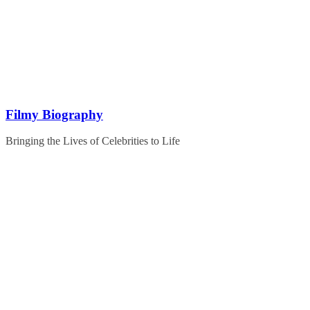
Skip
to
content
Filmy Biography
Bringing the Lives of Celebrities to Life