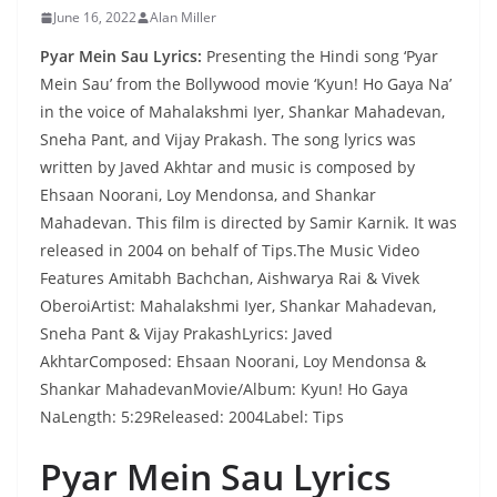
June 16, 2022
Alan Miller
Pyar Mein Sau Lyrics:
Presenting the Hindi song ‘Pyar
Mein Sau’ from the Bollywood movie ‘Kyun! Ho Gaya Na’
in the voice of Mahalakshmi Iyer, Shankar Mahadevan,
Sneha Pant, and Vijay Prakash. The song lyrics was
written by Javed Akhtar and music is composed by
Ehsaan Noorani, Loy Mendonsa, and Shankar
Mahadevan. This film is directed by Samir Karnik. It was
released in 2004 on behalf of Tips.The Music Video
Features Amitabh Bachchan, Aishwarya Rai & Vivek
OberoiArtist: Mahalakshmi Iyer, Shankar Mahadevan,
Sneha Pant & Vijay PrakashLyrics: Javed
AkhtarComposed: Ehsaan Noorani, Loy Mendonsa &
Shankar MahadevanMovie/Album: Kyun! Ho Gaya
NaLength: 5:29Released: 2004Label: Tips
Pyar Mein Sau Lyrics