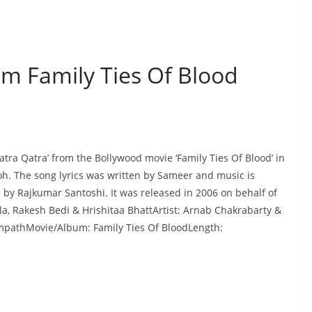
om Family Ties Of Blood
tra Qatra’ from the Bollywood movie ‘Family Ties Of Blood’ in
h. The song lyrics was written by Sameer and music is
by Rajkumar Santoshi. It was released in 2006 on behalf of
a, Rakesh Bedi & Hrishitaa BhattArtist: Arnab Chakrabarty &
athMovie/Album: Family Ties Of BloodLength: