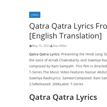
LYRICS
Qatra Qatra Lyrics Fr
[English Translation]
May 10, 2022
Alan Miller
Qatra Qatra Lyrics:
Presenting the Hindi song ‘Qa
the voice of Arnab Chakrabarty, and Sowmya Rao
composed by Ram Sampath. This film is directed 
T-Series.The Music Video Features Nassar Abdull
Sowmya RaohLyrics: SameerComposed: Ram Samp
2:54Released: 2006Label: T-Series
Qatra Qatra Lyrics