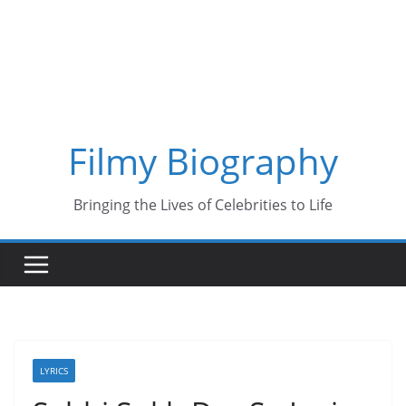
Skip
to
content
Filmy Biography
Bringing the Lives of Celebrities to Life
LYRICS