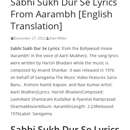
Sabhi Sukh Dur Se Lyrics
From Aarambh [English
Translation]
December 27, 2022
Alan Miller
Sabhi Sukh Dur Se Lyrics
: from the Bollywood movie
‘Aarambh’ in the voice of Aarti Mukherji. The song lyrics
were written by Harish Bhadani while the music is
composed by Anand Shankar. It was released in 1976
on behalf of Saregama.The Music Video Features Saira
Banu , Kishore Namit Kapoor, and Ravi Kumar.Artist:
Aarti MukherjiLyrics: Harish BhadaniComposed:
Laxmikant Shantaram Kudalkar & Pyarelal Ramprasad
SharmaMovie/Album: AarambhLength: 2:23Released:
1976Label: Saregama
Sabhi Sukh Dur Se Lyrics