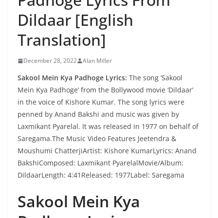
Dildaar [English
Translation]
December 28, 2022
Alan Miller
Sakool Mein Kya Padhoge Lyrics:
The song ‘Sakool
Mein Kya Padhoge’ from the Bollywood movie ‘Dildaar’
in the voice of Kishore Kumar. The song lyrics were
penned by Anand Bakshi and music was given by
Laxmikant Pyarelal. It was released in 1977 on behalf of
Saregama.The Music Video Features Jeetendra &
Moushumi ChatterjiArtist: Kishore KumarLyrics: Anand
BakshiComposed: Laxmikant PyarelalMovie/Album:
DildaarLength: 4:41Released: 1977Label: Saregama
Sakool Mein Kya