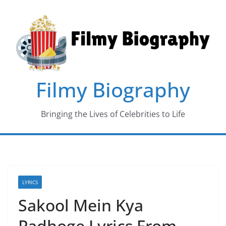
Skip
to
content
Filmy Biography
Bringing the Lives of Celebrities to Life
LYRICS
Sakool Mein Kya
Padhoge Lyrics From