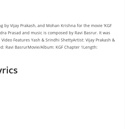
ng by Vijay Prakash, and Mohan Krishna for the movie ‘KGF
ndra Prasad and music is composed by Ravi Basrur. It was
 Video Features Yash & Srindhi ShettyArtist: Vijay Prakash &
: Ravi BasrurMovie/Album: KGF Chapter 1Length:
rics