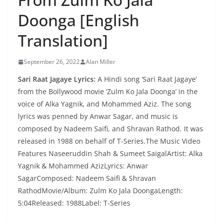
Doonga [English
Translation]
September 26, 2022
Alan Miller
Sari Raat Jagaye Lyrics:
A Hindi song ‘Sari Raat Jagaye’
from the Bollywood movie ‘Zulm Ko Jala Doonga’ in the
voice of Alka Yagnik, and Mohammed Aziz. The song
lyrics was penned by Anwar Sagar, and music is
composed by Nadeem Saifi, and Shravan Rathod. It was
released in 1988 on behalf of T-Series.The Music Video
Features Naseeruddin Shah & Sumeet SaigalArtist: Alka
Yagnik & Mohammed AzizLyrics: Anwar
SagarComposed: Nadeem Saifi & Shravan
RathodMovie/Album: Zulm Ko Jala DoongaLength:
5:04Released: 1988Label: T-Series