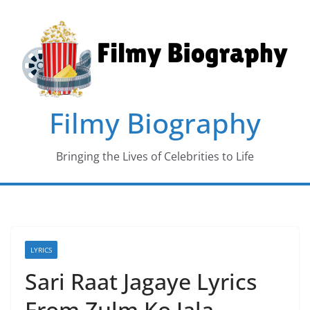
Skip
to
content
Filmy Biography
Bringing the Lives of Celebrities to Life
LYRICS
Sari Raat Jagaye Lyrics
From Zulm Ko Jala