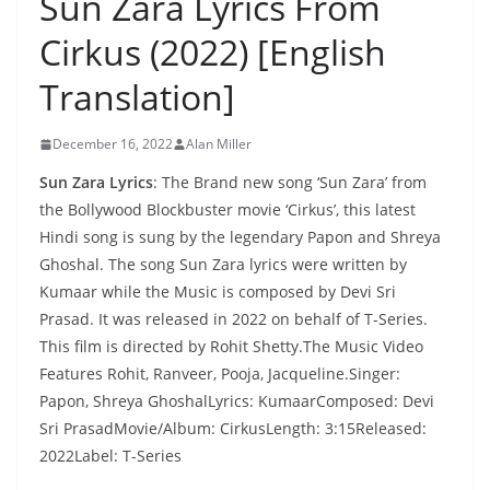
Sun Zara Lyrics From
Cirkus (2022) [English
Translation]
December 16, 2022
Alan Miller
Sun Zara Lyrics
: The Brand new song ‘Sun Zara’ from
the Bollywood Blockbuster movie ‘Cirkus’, this latest
Hindi song is sung by the legendary Papon and Shreya
Ghoshal. The song Sun Zara lyrics were written by
Kumaar while the Music is composed by Devi Sri
Prasad. It was released in 2022 on behalf of T-Series.
This film is directed by Rohit Shetty.The Music Video
Features Rohit, Ranveer, Pooja, Jacqueline.Singer:
Papon, Shreya GhoshalLyrics: KumaarComposed: Devi
Sri PrasadMovie/Album: CirkusLength: 3:15Released:
2022Label: T-Series