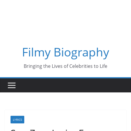
Skip
to
content
Filmy Biography
Bringing the Lives of Celebrities to Life
LYRICS