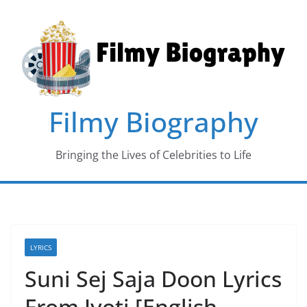
Skip
to
content
Filmy Biography
Bringing the Lives of Celebrities to Life
LYRICS
Suni Sej Saja Doon Lyrics
From Jyoti [English