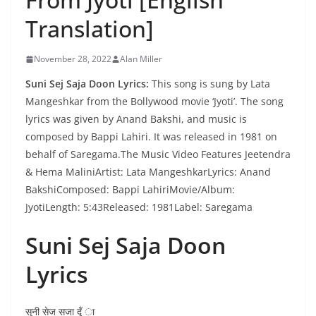
Translation]
November 28, 2022
Alan Miller
Suni Sej Saja Doon Lyrics:
This song is sung by Lata
Mangeshkar from the Bollywood movie ‘Jyoti’. The song
lyrics was given by Anand Bakshi, and music is
composed by Bappi Lahiri. It was released in 1981 on
behalf of Saregama.The Music Video Features Jeetendra
& Hema MaliniArtist: Lata MangeshkarLyrics: Anand
BakshiComposed: Bappi LahiriMovie/Album:
JyotiLength: 5:43Released: 1981Label: Saregama
Suni Sej Saja Doon
Lyrics
सूनी सेज सजा दूँ ा