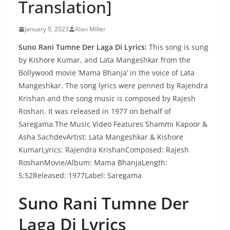
Translation]
January 9, 2023
Alan Miller
Suno Rani Tumne Der Laga Di Lyrics:
This song is sung
by Kishore Kumar, and Lata Mangeshkar from the
Bollywood movie ‘Mama Bhanja’ in the voice of Lata
Mangeshkar. The song lyrics were penned by Rajendra
Krishan and the song music is composed by Rajesh
Roshan. It was released in 1977 on behalf of
Saregama.The Music Video Features Shammi Kapoor &
Asha SachdevArtist: Lata Mangeshkar & Kishore
KumarLyrics: Rajendra KrishanComposed: Rajesh
RoshanMovie/Album: Mama BhanjaLength:
5:52Released: 1977Label: Saregama
Suno Rani Tumne Der
Laga Di Lyrics