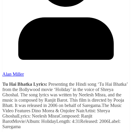
Alan Miller
Tu Hai Bhatka Lyrics:
Presenting the Hindi song ‘Tu Hai Bhatka’
from the Bollywood movie ‘Holiday’ in the voice of Shreya
Ghoshal. The song lyrics was written by Neelesh Misra, and the
music is composed by Ranjit Barot. This film is directed by Pooja
Bhatt. It was released in 2006 on behalf of Saregama.The Music
Video Features Dino Morea & Onjolee NairArtist: Shreya
GhoshalLyrics: Neelesh MisraComposed: Ranjit
BarotMovie/Album: HolidayLength: 4:31Released: 2006Label:
Saregama