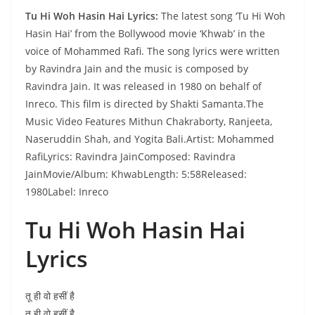
Tu Hi Woh Hasin Hai Lyrics:
The latest song ‘Tu Hi Woh
Hasin Hai’ from the Bollywood movie ‘Khwab’ in the
voice of Mohammed Rafi. The song lyrics were written
by Ravindra Jain and the music is composed by
Ravindra Jain. It was released in 1980 on behalf of
Inreco. This film is directed by Shakti Samanta.The
Music Video Features Mithun Chakraborty, Ranjeeta,
Naseruddin Shah, and Yogita Bali.Artist: Mohammed
RafiLyrics: Ravindra JainComposed: Ravindra
JainMovie/Album: KhwabLength: 5:58Released:
1980Label: Inreco
Tu Hi Woh Hasin Hai
Lyrics
तू ही वो हसीं है
तू ही वो हसीं है