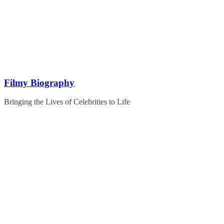
Skip
to
content
Filmy Biography
Bringing the Lives of Celebrities to Life