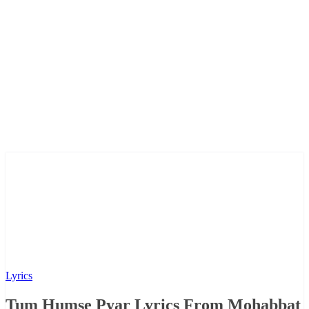
Lyrics
Tum Humse Pyar Lyrics From Mohabbat