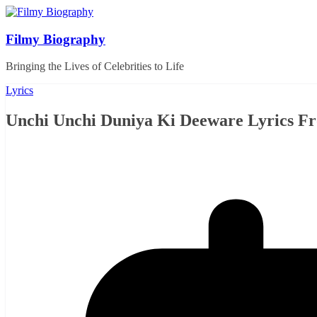
Skip
to
content
Filmy Biography
Bringing the Lives of Celebrities to Life
Lyrics
Unchi Unchi Duniya Ki Deeware Lyrics Fr