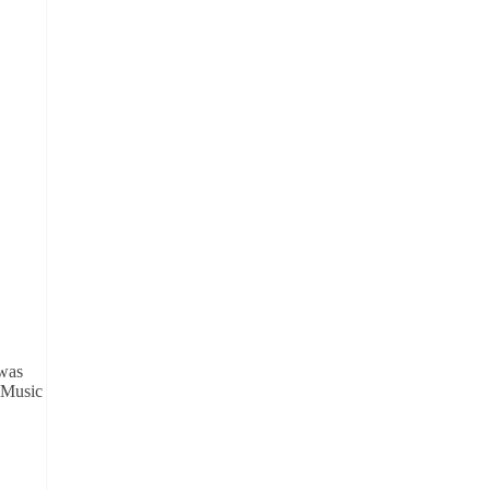
 was
 Music