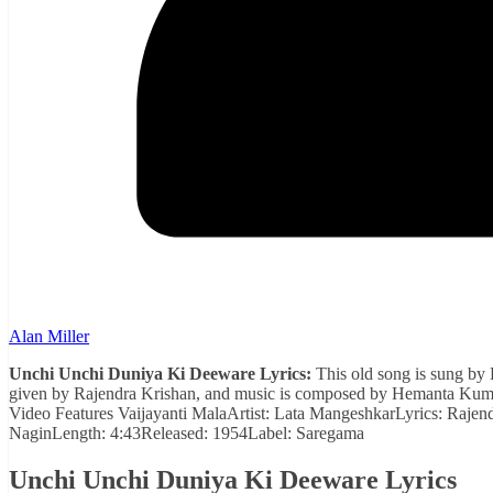
Alan Miller
Unchi Unchi Duniya Ki Deeware Lyrics:
This old song is sung by
given by Rajendra Krishan, and music is composed by Hemanta Kuma
Video Features Vaijayanti MalaArtist: Lata MangeshkarLyrics: R
NaginLength: 4:43Released: 1954Label: Saregama
Unchi Unchi Duniya Ki Deeware Lyrics