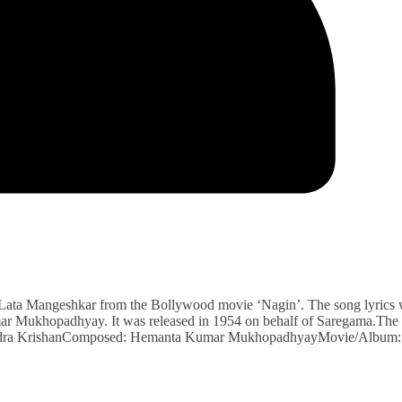
 Lata Mangeshkar from the Bollywood movie ‘Nagin’. The song lyrics
r Mukhopadhyay. It was released in 1954 on behalf of Saregama.The
ajendra KrishanComposed: Hemanta Kumar MukhopadhyayMovie/Album: