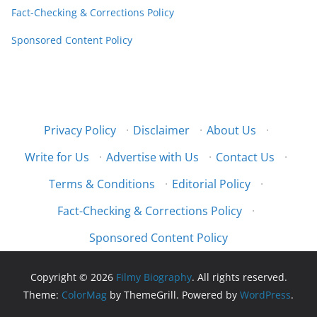
Fact-Checking & Corrections Policy
Sponsored Content Policy
Privacy Policy
·
Disclaimer
·
About Us
·
Write for Us
·
Advertise with Us
·
Contact Us
·
Terms & Conditions
·
Editorial Policy
·
Fact-Checking & Corrections Policy
·
Sponsored Content Policy
Copyright © 2026
Filmy Biography
. All rights reserved.
Theme:
ColorMag
by ThemeGrill. Powered by
WordPress
.