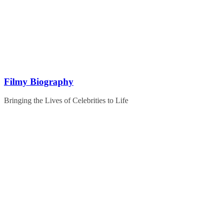
Skip
to
content
Filmy Biography
Bringing the Lives of Celebrities to Life