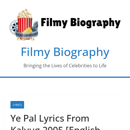
Skip
to
content
Filmy Biography
Bringing the Lives of Celebrities to Life
LYRICS
Ye Pal Lyrics From
Kalyug 2005 [English