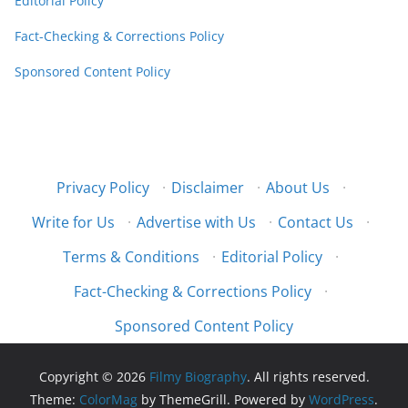
Editorial Policy
Fact-Checking & Corrections Policy
Sponsored Content Policy
Privacy Policy
·
Disclaimer
·
About Us
·
Write for Us
·
Advertise with Us
·
Contact Us
·
Terms & Conditions
·
Editorial Policy
·
Fact-Checking & Corrections Policy
·
Sponsored Content Policy
Copyright © 2026
Filmy Biography
. All rights reserved.
Theme:
ColorMag
by ThemeGrill. Powered by
WordPress
.