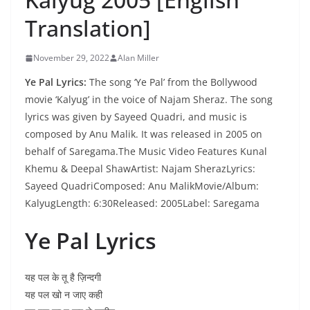
Translation]
November 29, 2022
Alan Miller
Ye Pal Lyrics:
The song ‘Ye Pal’ from the Bollywood
movie ‘Kalyug’ in the voice of Najam Sheraz. The song
lyrics was given by Sayeed Quadri, and music is
composed by Anu Malik. It was released in 2005 on
behalf of Saregama.The Music Video Features Kunal
Khemu & Deepal ShawArtist: Najam SherazLyrics:
Sayeed QuadriComposed: Anu MalikMovie/Album:
KalyugLength: 6:30Released: 2005Label: Saregama
Ye Pal Lyrics
यह पल के तू है ज़िन्दगी
यह पल खो न जाए कही