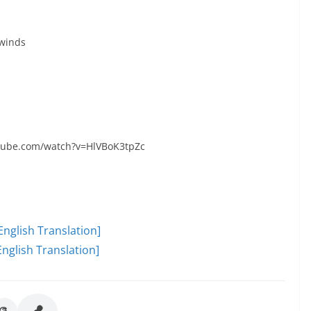
 winds
utube.com/watch?v=HlVBoK3tpZc
English Translation]
nglish Translation]