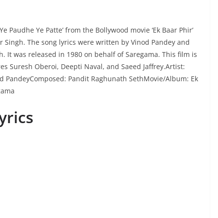
Ye Paudhe Ye Patte’ from the Bollywood movie ‘Ek Baar Phir’
 Singh. The song lyrics were written by Vinod Pandey and
 It was released in 1980 on behalf of Saregama. This film is
s Suresh Oberoi, Deepti Naval, and Saeed Jaffrey.Artist:
od PandeyComposed: Pandit Raghunath SethMovie/Album: Ek
egama
yrics