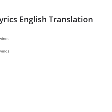
rics English Translation
 winds
 winds